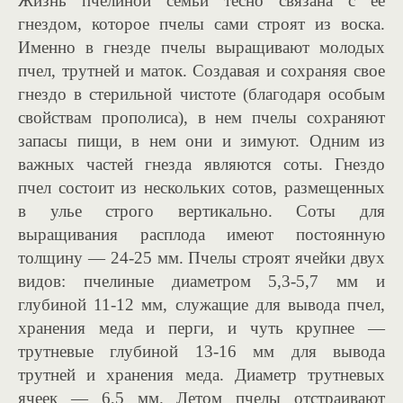
Жизнь пчелиной семьи тесно связана с ее
гнездом, которое пчелы сами строят из воска.
Именно в гнезде пчелы выращивают молодых
пчел, трутней и маток. Создавая и сохраняя свое
гнездо в стерильной чистоте (благодаря особым
свойствам прополиса), в нем пчелы сохраняют
запасы пищи, в нем они и зимyют. Одним из
важных частей гнезда являются соты. Гнездо
пчел состоит из нескольких сотов, размещенных
в улье строго вертикально. Соты для
выращивания расплода имеют постоянную
толщину — 24-25 мм. Пчелы строят ячейки двух
видов: пчелиныe диаметром 5,3-5,7 мм и
глубиной 11-12 мм, служащие для вывода пчел,
хранения меда и перги, и чуть крупнее —
трутневые глубиной 13-16 мм для вывода
трутней и хранения меда. Диаметр трутневых
ячеек — 6,5 мм. Летом пчелы отстраивают