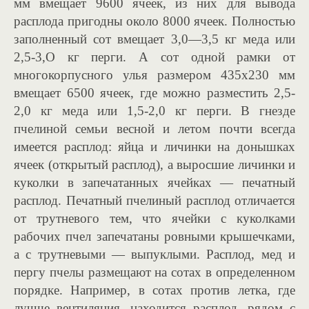
мм вмещает 9600 ячеек, из них для вывода
расплода пригодны около 8000 ячеек. Полностью
заполненный сот вмещает 3,0—3,5 кг меда или
2,5-3,O кг перги. А сот одной рамки от
многокорпусного улья размером 435х230 мм
вмещает 6500 ячеек, где можно разместить 2,5-
2,0 кг меда или 1,5-2,0 кг перги. В гнезде
пчелиной семьи весной и летом почти всегда
имеется расплод: яйца и личинки на донышках
ячеек (открытый расплод), а выросшие личинки и
куколки в запечатанных ячейках — печатный
расплод. Печатный пчелиный расплод отличается
от трутневого тем, что ячейки с куколками
рабочих пчел запечатаны ровными крышечками,
а с трутневыми — выпуклыми. Расплод, мед и
пергу пчелы размещают на сотах в определенном
порядке. Например, в сотах против летка, где
лучше вентиляция, находится расплод, рядом с