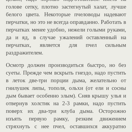
голове сетку, плотно застегнутый халат, лучше
белого цвета. Некоторые пчеловоды надевают
перчатки, но это не всегда оправданно. Работать в
перчатках менее удобно, нежели голыми руками,
да и яд, в случае ужалений оставленный на
перчатках, является для пчел сильным
раздражителем.
Осмотр должен производиться быстро, но без
суеты. Прежде чем вскрыть гнездо, надо пустить
в леток две-три порции дыма, желательно от
гнилушек липы, тополя, ольхи (от ели и сосны
дым бывает особенно злым). Сняв крышу улья и
отвернув холстик на 2-3 рамки, надо пустить
поверх их два-три клуба дыма. Осторожно
изъять первую рамку, резким движением
стряхнуть с нее пчел, оставшихся аккуратно