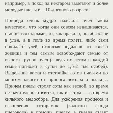
например, в поход за нектаром вылетают и более
молодые пчелы 6—10-дневного возраста.
Природа очень мудро наделила пчел таким
качеством, что когда они совсем изнашиваются,
становятся старыми, то, как правило, погибают не
в улье, а в поле во время полета, либо сами
покидают улей, отползая подальше от своего
жилища и тем самым освобождают семью от
выноса трупов пчел (а ведь их летом в каждой
семье погибает в сутки до 1,5-2 тыс особей).
Выделение воска и отстройка сотов пчелами во
многом зависит от приноса нектара и пыльцы.
Причем пчелы строят соты как весной, во время
незначительного взятка, так и летом — во время
сильного медосбора. Для ускорения процесса и
накопления соторамок (золотого фонда
пчеловода) в помощь пчелам в гнезда ставят