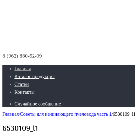
8 (962) 880-52-99
Главная
Каталог продукция
Статьи
Контакты
Случайное сообщение
Главная
/
Советы для начинающего пчеловода часть 1
/
6530109_l
6530109_l1